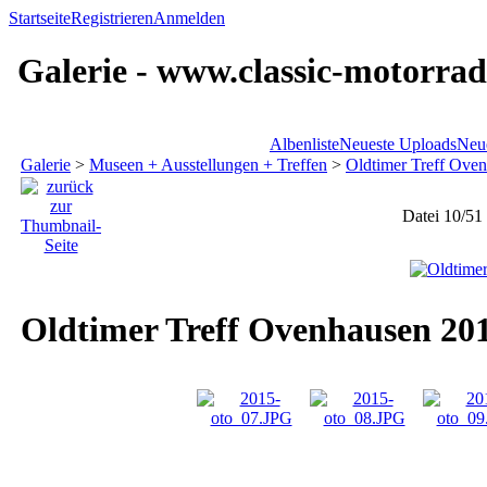
Startseite
Registrieren
Anmelden
Galerie - www.classic-motorrad
Albenliste
Neueste Uploads
Neu
Galerie
>
Museen + Ausstellungen + Treffen
>
Oldtimer Treff Ove
Datei 10/51
Oldtimer Treff Ovenhausen 20