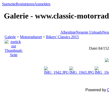
Startseite
Registrieren
Anmelden
Galerie - www.classic-motorrad
Albenliste
Neueste Uploads
Neu
Galerie
>
Motorradsport
>
Bikers' Classics 2015
Datei 84/152
Powered by
C