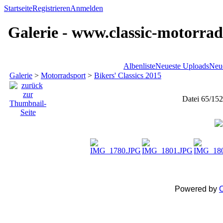
Startseite
Registrieren
Anmelden
Galerie - www.classic-motorrad
Albenliste
Neueste Uploads
Neu
Galerie
>
Motorradsport
>
Bikers' Classics 2015
Datei 65/152
Powered by
C