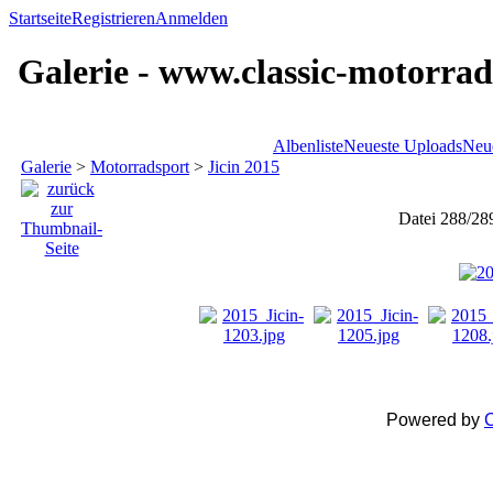
Startseite
Registrieren
Anmelden
Galerie - www.classic-motorrad
Albenliste
Neueste Uploads
Neu
Galerie
>
Motorradsport
>
Jicin 2015
Datei 288/28
Powered by
C