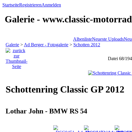
Startseite
Registrieren
Anmelden
Galerie - www.classic-motorrad
Albenliste
Neueste Uploads
Neu
Galerie
>
Ad Berger - Fotogalerie
>
Schotten 2012
Datei 68/194
Schottenring Classic GP 2012
Lothar John - BMW RS 54