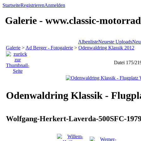
Startseite
Registrieren
Anmelden
Galerie - www.classic-motorrad
Albenliste
Neueste Uploads
Neu
Galerie
>
Ad Berger - Fotogalerie
>
Odenwaldring Klassik 2012
Datei 175/21
Odenwaldring Klassik - Flugpl
Wolfgang-Herkert-Laverda-500SFC-197