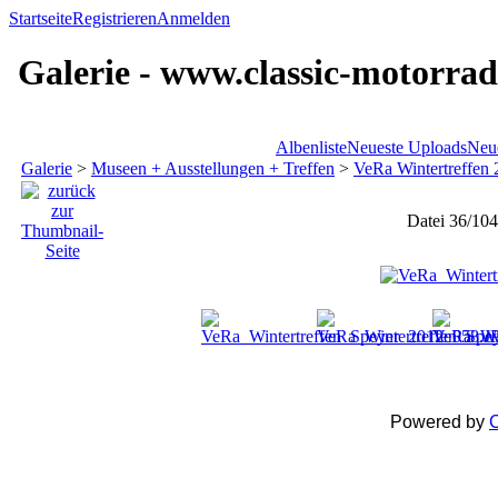
Startseite
Registrieren
Anmelden
Galerie - www.classic-motorrad
Albenliste
Neueste Uploads
Neu
Galerie
>
Museen + Ausstellungen + Treffen
>
VeRa Wintertreffen
Datei 36/104
Powered by
C