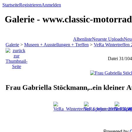
Startseite
Registrieren
Anmelden
Galerie - www.classic-motorrad
Albenliste
Neueste Uploads
Neu
Galerie
>
Museen + Ausstellungen + Treffen
>
VeRa Wintertreffen
Datei 31/104
Frau Gabriella Stöckmann,..ein kleiner 
Powered by
C