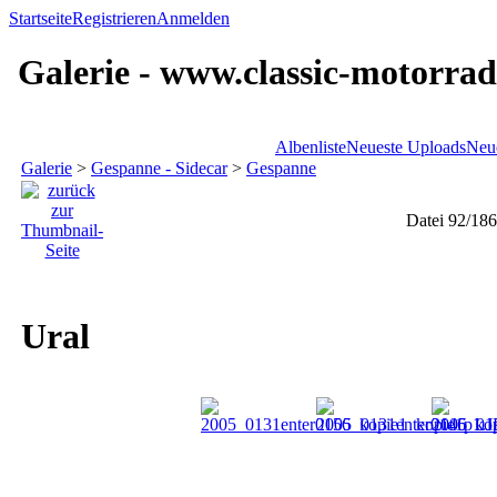
Startseite
Registrieren
Anmelden
Galerie - www.classic-motorrad
Albenliste
Neueste Uploads
Neu
Galerie
>
Gespanne - Sidecar
>
Gespanne
Datei 92/186
Ural