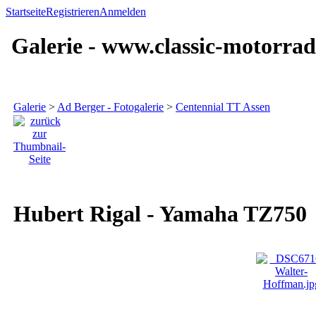
Startseite
Registrieren
Anmelden
Galerie - www.classic-motorrad
Galerie
>
Ad Berger - Fotogalerie
>
Centennial TT Assen
Hubert Rigal - Yamaha TZ750