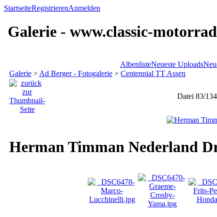
Startseite
Registrieren
Anmelden
Galerie - www.classic-motorrad
Albenliste
Neueste Uploads
Neu
Galerie
>
Ad Berger - Fotogalerie
>
Centennial TT Assen
Datei 83/134
Herman Timman Nederland Dr