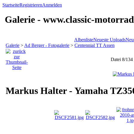
Startseite
Registrieren
Anmelden
Galerie - www.classic-motorrad
Albenliste
Neueste Uploads
Neu
Galerie
>
Ad Berger - Fotogalerie
>
Centennial TT Assen
Datei 8/134
Markus Halter - Yamaha TZ35