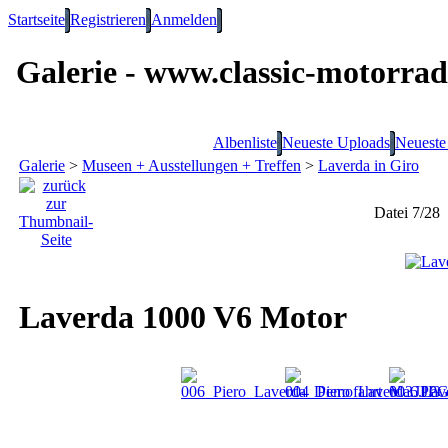
Startseite
Registrieren
Anmelden
Galerie - www.classic-motorrad
Albenliste
Neueste Uploads
Neuest
Galerie
>
Museen + Ausstellungen + Treffen
>
Laverda in Giro
Datei 7/28
Laverda 1000 V6 Motor