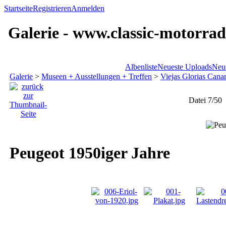
Startseite
Registrieren
Anmelden
Galerie - www.classic-motorrad
Albenliste
Neueste Uploads
Neu
Galerie
>
Museen + Ausstellungen + Treffen
>
Viejas Glorias Canar
Datei 7/50
Peugeot 1950iger Jahre