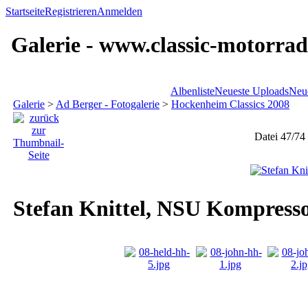
Startseite
Registrieren
Anmelden
Galerie - www.classic-motorrad
Albenliste
Neueste Uploads
Neu
Galerie
>
Ad Berger - Fotogalerie
>
Hockenheim Classics 2008
Datei 47/74
Stefan Knittel, NSU Kompress