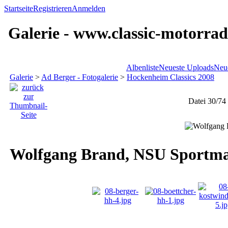
Startseite
Registrieren
Anmelden
Galerie - www.classic-motorrad
Albenliste
Neueste Uploads
Neu
Galerie
>
Ad Berger - Fotogalerie
>
Hockenheim Classics 2008
Datei 30/74
Wolfgang Brand, NSU Sportma