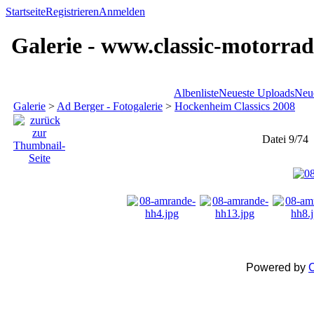
Startseite
Registrieren
Anmelden
Galerie - www.classic-motorrad
Albenliste
Neueste Uploads
Neu
Galerie
>
Ad Berger - Fotogalerie
>
Hockenheim Classics 2008
Datei 9/74
Powered by
C