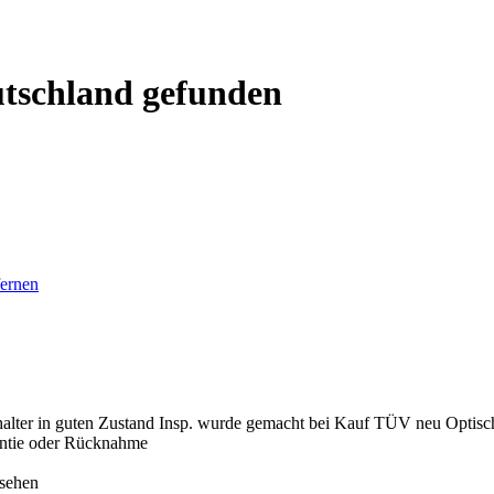
utschland gefunden
fernen
er in guten Zustand Insp. wurde gemacht bei Kauf TÜV neu Optische G
rantie oder Rücknahme
esehen