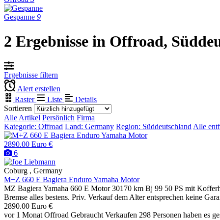
Gespanne
9
2 Ergebnisse in Offroad, Südde
Ergebnisse filtern
Alert erstellen
Raster
Liste
Details
Sortieren
Alle Artikel
Persönlich
Firma
Kategorie: Offroad
Land: Germany
Region: Süddeutschland
Alle ent
2890.00 Euro €
6
Coburg , Germany
M+Z 660 E Bagiera Enduro Yamaha Motor
MZ Bagiera Yamaha 660 E Motor 30170 km Bj 99 50 PS mit Kofferhalt
Bremse alles bestens. Priv. Verkauf dem Alter entsprechen keine Ga
2890.00 Euro €
vor 1 Monat
Offroad
Gebraucht
Verkaufen
298 Personen haben es g