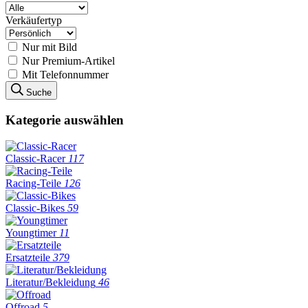
Verkäufertyp
Nur mit Bild
Nur Premium-Artikel
Mit Telefonnummer
Suche
Kategorie auswählen
Classic-Racer
117
Racing-Teile
126
Classic-Bikes
59
Youngtimer
11
Ersatzteile
379
Literatur/Bekleidung
46
Offroad
5