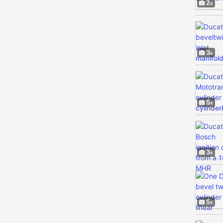
2
3
5
3
5