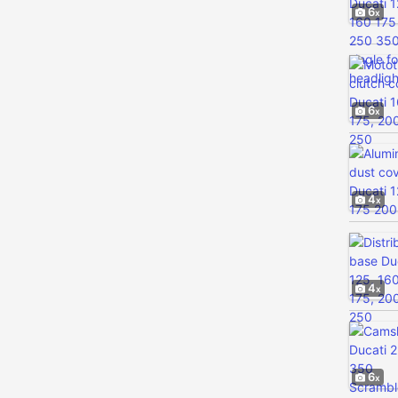
6
6
4
4
6