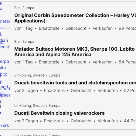
Biel, Europa
Original Corbin Speedometer Collection – Harley VL
Applications)
vor 1 Tag
Ersatzteile
Gebraucht
Verkaufen
99 Pers
Biel, Europa
Matador Bultaco Motoren MK3, Sherpa 100, Lobito
America and Alpina 125 America
vor 1 Tag
Ersatzteile
Gebraucht
Verkaufen
84 Pers
Linköping, Sweden, Europa
Ducati beveltwin tools and and clutchinspection co
vor 2 Tagen
Ersatzteile
Gebraucht
Verkaufen
52 Pe
Linköping, Sweden, Europa
Ducati Beveltwin closing valverockers
vor 2 Tagen
Ersatzteile
Gebraucht
Verkaufen
44 Pe
Linköping, Sweden, Europa