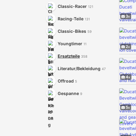
Classic-Racer
121
3
Racing-Teile
131
Classic-Bikes
59
Youngtimer
11
2
Ersatzteile
358
Literatur/Bekleidung
47
4
Offroad
5
Gespanne
9
5