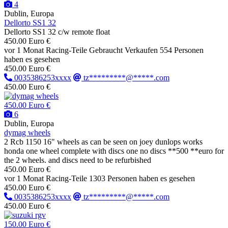
4
Dublin, Europa
Dellorto SS1 32
Dellorto SS1 32 c/w remote float
450.00 Euro €
vor 1 Monat
Racing-Teile
Gebraucht
Verkaufen
554 Personen
haben es gesehen
450.00 Euro €
0035386253xxxx
tz*********@*****.com
450.00 Euro €
450.00 Euro €
6
Dublin, Europa
dymag wheels
2 Rcb 1150 16" wheels as can be seen on joey dunlops works
honda one wheel complete with discs one no discs **500 **euro for
the 2 wheels. and discs need to be refurbished
450.00 Euro €
vor 1 Monat
Racing-Teile
1303 Personen haben es gesehen
450.00 Euro €
0035386253xxxx
tz*********@*****.com
450.00 Euro €
150.00 Euro €