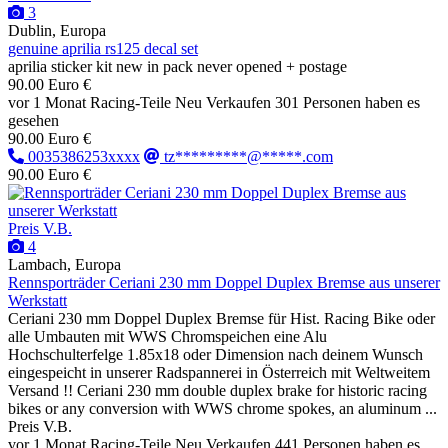
3
Dublin, Europa
genuine aprilia rs125 decal set
aprilia sticker kit new in pack never opened + postage
90.00 Euro €
vor 1 Monat
Racing-Teile
Neu
Verkaufen
301 Personen haben es
gesehen
90.00 Euro €
0035386253xxxx
tz*********@*****.com
90.00 Euro €
Preis V.B.
4
Lambach, Europa
Rennsporträder Ceriani 230 mm Doppel Duplex Bremse aus unserer
Werkstatt
Ceriani 230 mm Doppel Duplex Bremse für Hist. Racing Bike oder
alle Umbauten mit WWS Chromspeichen eine Alu
Hochschulterfelge 1.85x18 oder Dimension nach deinem Wunsch
eingespeicht in unserer Radspannerei in Österreich mit Weltweitem
Versand !! Ceriani 230 mm double duplex brake for historic racing
bikes or any conversion with WWS chrome spokes, an aluminum ...
Preis V.B.
vor 1 Monat
Racing-Teile
Neu
Verkaufen
441 Personen haben es