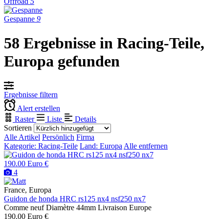
Offroad
5
Gespanne
9
58 Ergebnisse in Racing-Teile,
Europa gefunden
Ergebnisse filtern
Alert erstellen
Raster
Liste
Details
Sortieren
Alle Artikel
Persönlich
Firma
Kategorie: Racing-Teile
Land: Europa
Alle entfernen
190.00 Euro €
4
France, Europa
Guidon de honda HRC rs125 nx4 nsf250 nx7
Comme neuf Diamètre 44mm Livraison Europe
190.00 Euro €