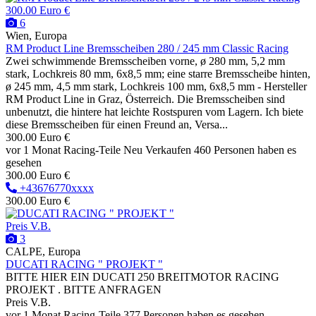
300.00 Euro €
6
Wien, Europa
RM Product Line Bremsscheiben 280 / 245 mm Classic Racing
Zwei schwimmende Bremsscheiben vorne, ø 280 mm, 5,2 mm
stark, Lochkreis 80 mm, 6x8,5 mm; eine starre Bremsscheibe hinten,
ø 245 mm, 4,5 mm stark, Lochkreis 100 mm, 6x8,5 mm - Hersteller
RM Product Line in Graz, Österreich. Die Bremsscheiben sind
unbenutzt, die hintere hat leichte Rostspuren vom Lagern. Ich biete
diese Bremsscheiben für einen Freund an, Versa...
300.00 Euro €
vor 1 Monat
Racing-Teile
Neu
Verkaufen
460 Personen haben es
gesehen
300.00 Euro €
+43676770xxxx
300.00 Euro €
Preis V.B.
3
CALPE, Europa
DUCATI RACING " PROJEKT "
BITTE HIER EIN DUCATI 250 BREITMOTOR RACING
PROJEKT . BITTE ANFRAGEN
Preis V.B.
vor 1 Monat
Racing-Teile
377 Personen haben es gesehen