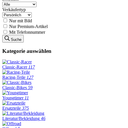
Verkäufertyp
Nur mit Bild
Nur Premium-Artikel
Mit Telefonnummer
Suche
Kategorie auswählen
Classic-Racer
117
Racing-Teile
127
Classic-Bikes
59
Youngtimer
11
Ersatzteile
375
Literatur/Bekleidung
46