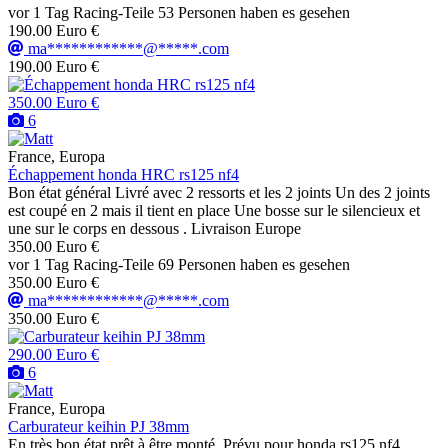
vor 1 Tag
Racing-Teile
53 Personen haben es gesehen
190.00 Euro €
ma************@*****.com
190.00 Euro €
350.00 Euro €
6
France, Europa
Échappement honda HRC rs125 nf4
Bon état général Livré avec 2 ressorts et les 2 joints Un des 2 joints
est coupé en 2 mais il tient en place Une bosse sur le silencieux et
une sur le corps en dessous . Livraison Europe
350.00 Euro €
vor 1 Tag
Racing-Teile
69 Personen haben es gesehen
350.00 Euro €
ma************@*****.com
350.00 Euro €
290.00 Euro €
6
France, Europa
Carburateur keihin PJ 38mm
En très bon état,prêt à être monté. Prévu pour honda rs125 nf4