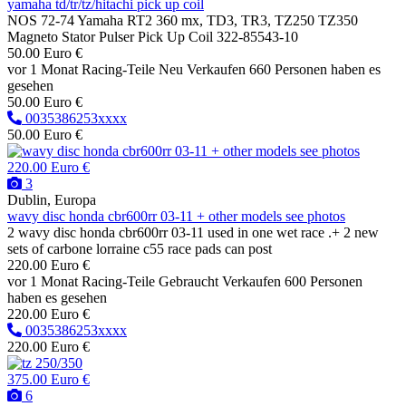
yamaha td/tr/tz/hitachi pick up coil
NOS 72-74 Yamaha RT2 360 mx, TD3, TR3, TZ250 TZ350
Magneto Stator Pulser Pick Up Coil 322-85543-10
50.00 Euro €
vor 1 Monat
Racing-Teile
Neu
Verkaufen
660 Personen haben es
gesehen
50.00 Euro €
0035386253xxxx
50.00 Euro €
220.00 Euro €
3
Dublin, Europa
wavy disc honda cbr600rr 03-11 + other models see photos
2 wavy disc honda cbr600rr 03-11 used in one wet race .+ 2 new
sets of carbone lorraine c55 race pads can post
220.00 Euro €
vor 1 Monat
Racing-Teile
Gebraucht
Verkaufen
600 Personen
haben es gesehen
220.00 Euro €
0035386253xxxx
220.00 Euro €
375.00 Euro €
6