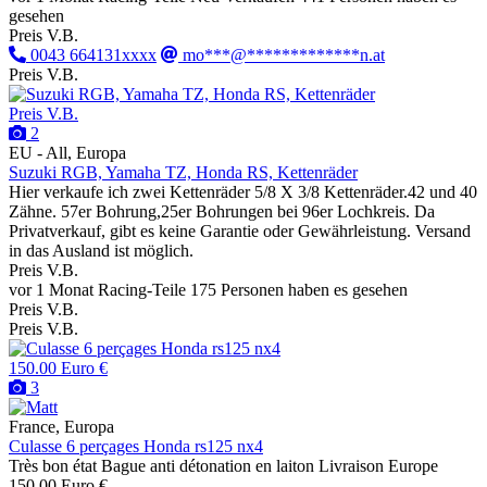
gesehen
Preis V.B.
0043 664131xxxx
mo***@*************n.at
Preis V.B.
Preis V.B.
2
EU - All, Europa
Suzuki RGB, Yamaha TZ, Honda RS, Kettenräder
Hier verkaufe ich zwei Kettenräder 5/8 X 3/8 Kettenräder.42 und 40
Zähne. 57er Bohrung,25er Bohrungen bei 96er Lochkreis. Da
Privatverkauf, gibt es keine Garantie oder Gewährleistung. Versand
in das Ausland ist möglich.
Preis V.B.
vor 1 Monat
Racing-Teile
175 Personen haben es gesehen
Preis V.B.
Preis V.B.
150.00 Euro €
3
France, Europa
Culasse 6 perçages Honda rs125 nx4
Très bon état Bague anti détonation en laiton Livraison Europe
150.00 Euro €