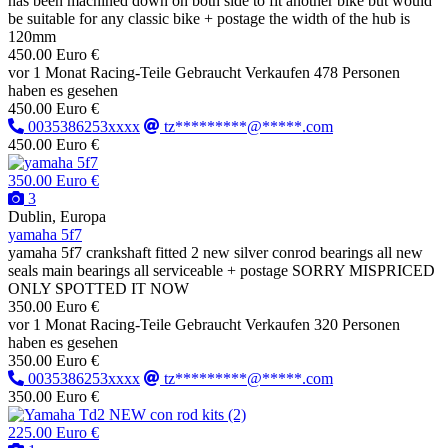
has been machined down on both side to fit another bike but would
be suitable for any classic bike + postage the width of the hub is
120mm
450.00 Euro €
vor 1 Monat
Racing-Teile
Gebraucht
Verkaufen
478 Personen
haben es gesehen
450.00 Euro €
0035386253xxxx
tz*********@*****.com
450.00 Euro €
350.00 Euro €
3
Dublin, Europa
yamaha 5f7
yamaha 5f7 crankshaft fitted 2 new silver conrod bearings all new
seals main bearings all serviceable + postage SORRY MISPRICED
ONLY SPOTTED IT NOW
350.00 Euro €
vor 1 Monat
Racing-Teile
Gebraucht
Verkaufen
320 Personen
haben es gesehen
350.00 Euro €
0035386253xxxx
tz*********@*****.com
350.00 Euro €
225.00 Euro €