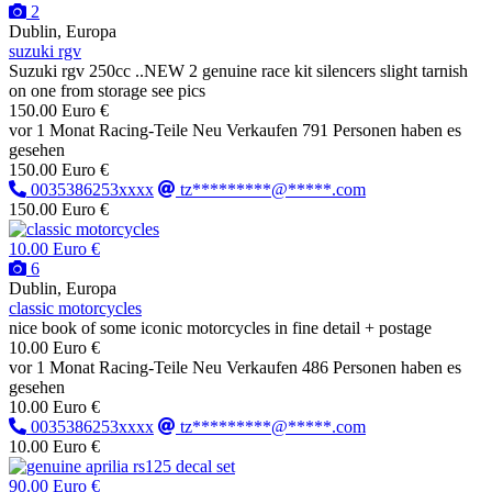
2
Dublin, Europa
suzuki rgv
Suzuki rgv 250cc ..NEW 2 genuine race kit silencers slight tarnish
on one from storage see pics
150.00 Euro €
vor 1 Monat
Racing-Teile
Neu
Verkaufen
791 Personen haben es
gesehen
150.00 Euro €
0035386253xxxx
tz*********@*****.com
150.00 Euro €
10.00 Euro €
6
Dublin, Europa
classic motorcycles
nice book of some iconic motorcycles in fine detail + postage
10.00 Euro €
vor 1 Monat
Racing-Teile
Neu
Verkaufen
486 Personen haben es
gesehen
10.00 Euro €
0035386253xxxx
tz*********@*****.com
10.00 Euro €
90.00 Euro €