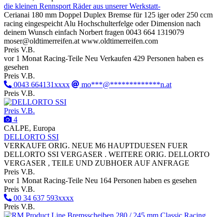
die kleinen Rennsport Räder aus unserer Werkstatt-
Cerianai 180 mm Doppel Duplex Bremse für 125 iger oder 250 ccm
racing eingespeicht Alu Hochschulterfelge oder Dimension nach
deinem Wunsch einfach Norbert fragen 0043 664 1319079
moser@oldtimerreifen.at www.oldtimerreifen.com
Preis V.B.
vor 1 Monat
Racing-Teile
Neu
Verkaufen
429 Personen haben es
gesehen
Preis V.B.
0043 664131xxxx
mo***@*************n.at
Preis V.B.
Preis V.B.
4
CALPE, Europa
DELLORTO SSI
VERKAUFE ORIG. NEUE M6 HAUPTDUESEN FUER
DELLORTO SSI VERGASER . WEITERE ORIG. DELLORTO
VERGASER , TEILE UND ZUBHOER AUF ANFRAGE
Preis V.B.
vor 1 Monat
Racing-Teile
Neu
164 Personen haben es gesehen
Preis V.B.
00 34 637 593xxxx
Preis V.B.