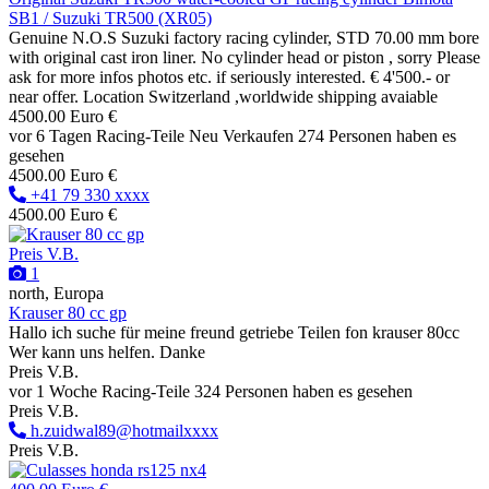
SB1 / Suzuki TR500 (XR05)
Genuine N.O.S Suzuki factory racing cylinder, STD 70.00 mm bore
with original cast iron liner. No cylinder head or piston , sorry Please
ask for more infos photos etc. if seriously interested. € 4'500.- or
near offer. Location Switzerland ,worldwide shipping avaiable
4500.00 Euro €
vor 6 Tagen
Racing-Teile
Neu
Verkaufen
274 Personen haben es
gesehen
4500.00 Euro €
+41 79 330 xxxx
4500.00 Euro €
Preis V.B.
1
north, Europa
Krauser 80 cc gp
Hallo ich suche für meine freund getriebe Teilen fon krauser 80cc
Wer kann uns helfen. Danke
Preis V.B.
vor 1 Woche
Racing-Teile
324 Personen haben es gesehen
Preis V.B.
h.zuidwal89@hotmailxxxx
Preis V.B.