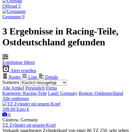
Offroad
5
Gespanne
9
3 Ergebnisse in Racing-Teile,
Ostdeutschland gefunden
Ergebnisse filtern
Alert erstellen
Raster
Liste
Details
Sortieren
Alle Artikel
Persönlich
Firma
Kategorie: Racing-Teile
Land: Germany
Region: Ostdeutschland
Alle entfernen
299.00 Euro €
6
Güstrow, Germany
TZ Zylinder nit neuem Kopf
Verkaufe nagelneuen Zylinderkopf von einer 86 TZ 250. sehr selten