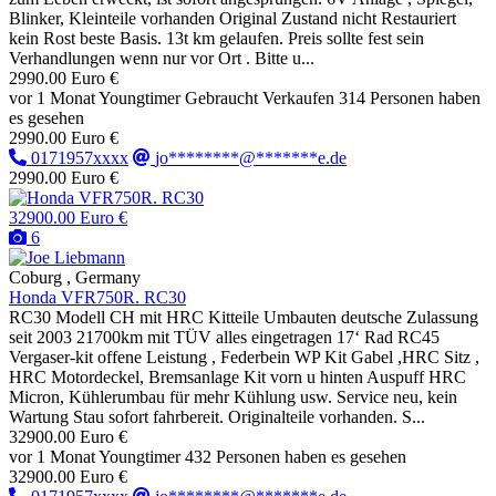
Blinker, Kleinteile vorhanden Original Zustand nicht Restauriert
kein Rost beste Basis. 13t km gelaufen. Preis sollte fest sein
Verhandlungen wenn nur vor Ort . Bitte u...
2990.00 Euro €
vor 1 Monat
Youngtimer
Gebraucht
Verkaufen
314 Personen haben
es gesehen
2990.00 Euro €
0171957xxxx
jo********@*******e.de
2990.00 Euro €
32900.00 Euro €
6
Coburg , Germany
Honda VFR750R. RC30
RC30 Modell CH mit HRC Kitteile Umbauten deutsche Zulassung
seit 2003 21700km mit TÜV alles eingetragen 17‘ Rad RC45
Vergaser-kit offene Leistung , Federbein WP Kit Gabel ,HRC Sitz ,
HRC Motordeckel, Bremsanlage Kit vorn u hinten Auspuff HRC
Micron, Kühlerumbau für mehr Kühlung usw. Service neu, kein
Wartung Stau sofort fahrbereit. Originalteile vorhanden. S...
32900.00 Euro €
vor 1 Monat
Youngtimer
432 Personen haben es gesehen
32900.00 Euro €