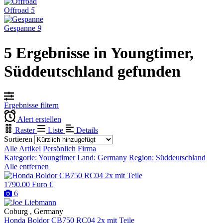
Offroad
5
Gespanne
9
5 Ergebnisse in Youngtimer,
Süddeutschland gefunden
Ergebnisse filtern
Alert erstellen
Raster
Liste
Details
Sortieren
Alle Artikel
Persönlich
Firma
Kategorie: Youngtimer
Land: Germany
Region: Süddeutschland
Alle entfernen
1790.00 Euro €
6
Coburg , Germany
Honda Boldor CB750 RC04 2x mit Teile