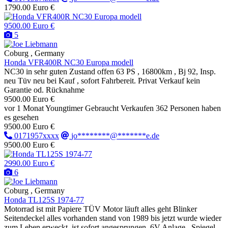
1790.00 Euro €
9500.00 Euro €
5
Coburg , Germany
Honda VFR400R NC30 Europa modell
NC30 in sehr guten Zustand offen 63 PS , 16800km , Bj 92, Insp.
neu Tüv neu bei Kauf , sofort Fahrbereit. Privat Verkauf kein
Garantie od. Rücknahme
9500.00 Euro €
vor 1 Monat
Youngtimer
Gebraucht
Verkaufen
362 Personen haben
es gesehen
9500.00 Euro €
0171957xxxx
jo********@*******e.de
9500.00 Euro €
2990.00 Euro €
6
Coburg , Germany
Honda TL125S 1974-77
Motorrad ist mit Papiere TÜV Motor läuft alles geht Blinker
Seitendeckel alles vorhanden stand von 1989 bis jetzt wurde wieder
zum Leben erweckt, ist sofort angesprungen. 6V Anlage , Spiegel,