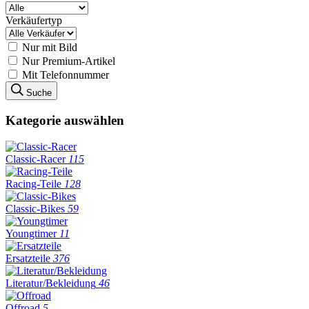
Verkäufertyp
Nur mit Bild
Nur Premium-Artikel
Mit Telefonnummer
Suche
Kategorie auswählen
Classic-Racer
115
Racing-Teile
128
Classic-Bikes
59
Youngtimer
11
Ersatzteile
376
Literatur/Bekleidung
46
Offroad
5