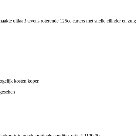
aakte uitlaat! tevens roterende 125cc carters met snelle cilinder en zui
ogelijk kosten koper.
 gesehen
derkop is in goede originele conditie. prijs € 1100,00