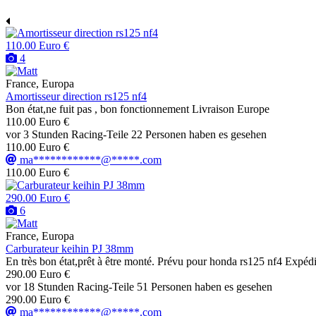
110.00 Euro €
4
France, Europa
Amortisseur direction rs125 nf4
Bon état,ne fuit pas , bon fonctionnement Livraison Europe
110.00 Euro €
vor 3 Stunden
Racing-Teile
22 Personen haben es gesehen
110.00 Euro €
ma************@*****.com
110.00 Euro €
290.00 Euro €
6
France, Europa
Carburateur keihin PJ 38mm
En très bon état,prêt à être monté. Prévu pour honda rs125 nf4 Expéd
290.00 Euro €
vor 18 Stunden
Racing-Teile
51 Personen haben es gesehen
290.00 Euro €
ma************@*****.com