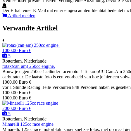
Kein seriöser privater Inserent verlangt eine Anzahlung, bevor Sie sich
Der Erhalt einer E-Mail mit einer eingescannten Identität bedeutet nic
Artikel melden
Verwandte Artikel
1000.00 Euro €
5
Rotterdam, Niederlande
rotax(can-am) 250cc engine.
Bouw je eigen 250cc 1-cilinder racemotor ! Te koop!!!! Can-Am 250c
carburateur. De laatste foto is een voorbeeld van hoe je hier een volw
1000.00 Euro €
vor 1 Stunde
Racing-Teile
Verkaufen
848 Personen haben es gesehen
1000.00 Euro €
1000.00 Euro €
2000.00 Euro €
5
Rotterdam, Niederlande
Minarelli 125cc race engine
Minarelli. 125cc race motorblok. super snel zie fotos. met op maat gem