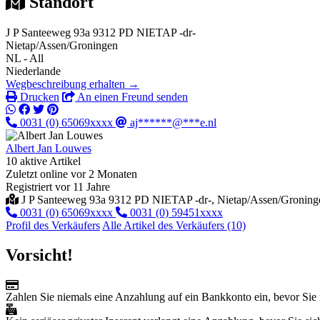
Standort
J P Santeeweg 93a 9312 PD NIETAP -dr-
Nietap/Assen/Groningen
NL - All
Niederlande
Wegbeschreibung erhalten →
Drucken
An einen Freund senden
0031 (0) 65069xxxx
aj******@***e.nl
Albert Jan Louwes
10 aktive Artikel
Zuletzt online vor 2 Monaten
Registriert vor 11 Jahre
J P Santeeweg 93a 9312 PD NIETAP -dr-, Nietap/Assen/Groningen
0031 (0) 65069xxxx
0031 (0) 59451xxxx
Profil des Verkäufers
Alle Artikel des Verkäufers (10)
Vorsicht!
Zahlen Sie niemals eine Anzahlung auf ein Bankkonto ein, bevor Sie 