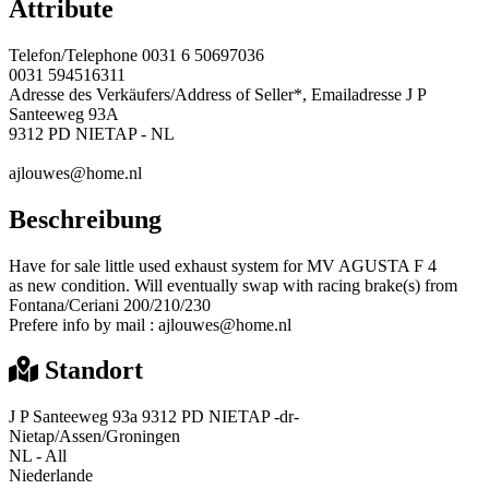
Attribute
Telefon/Telephone
0031 6 50697036
0031 594516311
Adresse des Verkäufers/Address of Seller*, Emailadresse
J P
Santeeweg 93A
9312 PD NIETAP - NL
ajlouwes@home.nl
Beschreibung
Have for sale little used exhaust system for MV AGUSTA F 4
as new condition. Will eventually swap with racing brake(s) from
Fontana/Ceriani 200/210/230
Prefere info by mail : ajlouwes@home.nl
Standort
J P Santeeweg 93a 9312 PD NIETAP -dr-
Nietap/Assen/Groningen
NL - All
Niederlande