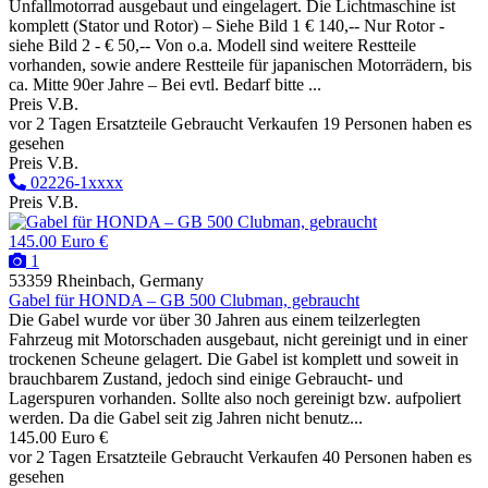
Unfallmotorrad ausgebaut und eingelagert. Die Lichtmaschine ist
komplett (Stator und Rotor) – Siehe Bild 1 € 140,-- Nur Rotor -
siehe Bild 2 - € 50,-- Von o.a. Modell sind weitere Restteile
vorhanden, sowie andere Restteile für japanischen Motorrädern, bis
ca. Mitte 90er Jahre – Bei evtl. Bedarf bitte ...
Preis V.B.
vor 2 Tagen
Ersatzteile
Gebraucht
Verkaufen
19 Personen haben es
gesehen
Preis V.B.
02226-1xxxx
Preis V.B.
145.00 Euro €
1
53359 Rheinbach, Germany
Gabel für HONDA – GB 500 Clubman, gebraucht
Die Gabel wurde vor über 30 Jahren aus einem teilzerlegten
Fahrzeug mit Motorschaden ausgebaut, nicht gereinigt und in einer
trockenen Scheune gelagert. Die Gabel ist komplett und soweit in
brauchbarem Zustand, jedoch sind einige Gebraucht- und
Lagerspuren vorhanden. Sollte also noch gereinigt bzw. aufpoliert
werden. Da die Gabel seit zig Jahren nicht benutz...
145.00 Euro €
vor 2 Tagen
Ersatzteile
Gebraucht
Verkaufen
40 Personen haben es
gesehen