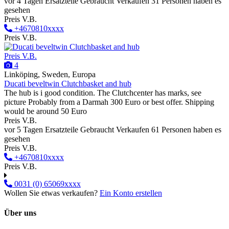
vor 4 Tagen
Ersatzteile
Gebraucht
Verkaufen
31 Personen haben es
gesehen
Preis V.B.
+4670810xxxx
Preis V.B.
Preis V.B.
4
Linköping, Sweden, Europa
Ducati beveltwin Clutchbasket and hub
The hub is i good condition. The Clutchcenter has marks, see
picture Probably from a Darmah 300 Euro or best offer. Shipping
would be around 50 Euro
Preis V.B.
vor 5 Tagen
Ersatzteile
Gebraucht
Verkaufen
61 Personen haben es
gesehen
Preis V.B.
+4670810xxxx
Preis V.B.
0031 (0) 65069xxxx
Wollen Sie etwas verkaufen?
Ein Konto erstellen
Über uns