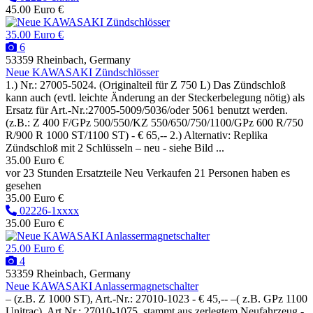
45.00 Euro €
35.00 Euro €
6
53359 Rheinbach, Germany
Neue KAWASAKI Zündschlösser
1.) Nr.: 27005-5024. (Originalteil für Z 750 L) Das Zündschloß
kann auch (evtl. leichte Änderung an der Steckerbelegung nötig) als
Ersatz für Art.-Nr.:27005-5009/5036/oder 5061 benutzt werden.
(z.B.: Z 400 F/GPz 500/550/KZ 550/650/750/1100/GPz 600 R/750
R/900 R 1000 ST/1100 ST) - € 65,-- 2.) Alternativ: Replika
Zündschloß mit 2 Schlüsseln – neu - siehe Bild ...
35.00 Euro €
vor 23 Stunden
Ersatzteile
Neu
Verkaufen
21 Personen haben es
gesehen
35.00 Euro €
02226-1xxxx
35.00 Euro €
25.00 Euro €
4
53359 Rheinbach, Germany
Neue KAWASAKI Anlassermagnetschalter
– (z.B. Z 1000 ST), Art.-Nr.: 27010-1023 - € 45,-- –( z.B. GPz 1100
Unitrac), Art.Nr.: 27010-1075 ,stammt aus zerlegtem Neufahrzeug -