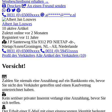
Wegbeschreibung erhalten →
Drucken
An einen Freund senden
0031 (0) 65069xxxx
aj******@***e.nl
Albert Jan Louwes
10 aktive Artikel
Zuletzt online vor 2 Monaten
Registriert vor 11 Jahre
J P Santeeweg 93a 9312 PD NIETAP -dr-,
Nietap/Assen/Groningen, NL - All, Niederlande
0031 (0) 65069xxxx
0031 (0) 59451xxxx
Profil des Verkäufers
Alle Artikel des Verkäufers (10)
Vorsicht!
Zahlen Sie niemals eine Anzahlung auf ein Bankkonto ein, bevor
Sie nicht den Verkäufer getroffen und einen Kaufvertrag
unterzeichnet haben.
Kein seriöser privater Inserent verlangt eine Anzahlung, bevor Sie
sich treffen.
Der Erhalt einer E-Mail mit einer eingescannten Identität bedeutet