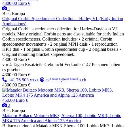
4300.00 Euro €
1
Biel, Europa
Original Corbin Speedometer Collection – Harley VL (Early Indian
Applications)
Original Corbin speedometer collection for Harley-Davidson VL
models. Many original Corbin parts are also suitable for early Indian
Corbin speedometers. Collection includes: • 2 original Corbin
speedometer movements • 2 original MPH dials • 1 reproduction
KPH dial • 1 original Corbin speedometer cup • 2 original bezels •
Original mounting bracket • Speedomet...
4300.00 Euro €
vor 4 Tagen
Ersatzteile
Gebraucht
Verkaufen
147 Personen haben
es gesehen
4300.00 Euro €
+41 76 503 xxxx
es*****@******n.ch
4300.00 Euro €
450.00 Euro €
2
Biel, Europa
Matador Bultaco Motoren MK3, Sherpa 100, Lobito MK3, Lobito
MK4 175 America and Alpina 125 America
Bultaco engine lot Matador MK3, Sherpa 100, Lobito MK3, Lobito