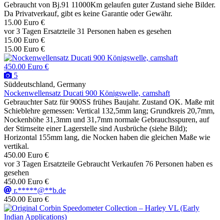
Gebraucht von Bj.91 11000Km gelaufen guter Zustand siehe Bilder.
Da Privatverkauf, gibt es keine Garantie oder Gewähr.
15.00 Euro €
vor 3 Tagen
Ersatzteile
31 Personen haben es gesehen
15.00 Euro €
15.00 Euro €
450.00 Euro €
5
Süddeutschland, Germany
Nockenwellensatz Ducati 900 Königswelle, camshaft
Gebrauchter Satz für 900SS frühes Baujahr. Zustand OK. Maße mit
Schieblehre gemessen: Vertical 132,5mm lang; Grundkreis 20,7mm,
Nockenhöhe 31,3mm und 31,7mm normale Gebrauchsspuren, auf
der Stirnseite einer Lagerstelle sind Ausbrüche (siehe Bild);
Horizontal 155mm lang, die Nocken haben die gleichen Maße wie
vertikal.
450.00 Euro €
vor 3 Tagen
Ersatzteile
Gebraucht
Verkaufen
76 Personen haben es
gesehen
450.00 Euro €
r.*****@**b.de
450.00 Euro €