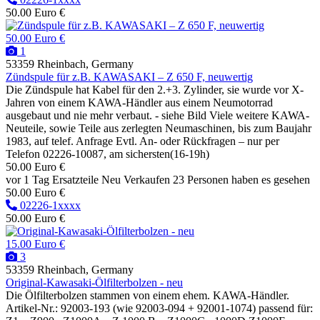
50.00 Euro €
50.00 Euro €
1
53359 Rheinbach, Germany
Zündspule für z.B. KAWASAKI – Z 650 F, neuwertig
Die Zündspule hat Kabel für den 2.+3. Zylinder, sie wurde vor X-
Jahren von einem KAWA-Händler aus einem Neumotorrad
ausgebaut und nie mehr verbaut. - siehe Bild Viele weitere KAWA-
Neuteile, sowie Teile aus zerlegten Neumaschinen, bis zum Baujahr
1983, auf telef. Anfrage Evtl. An- oder Rückfragen – nur per
Telefon 02226-10087, am sichersten(16-19h)
50.00 Euro €
vor 1 Tag
Ersatzteile
Neu
Verkaufen
23 Personen haben es gesehen
50.00 Euro €
02226-1xxxx
50.00 Euro €
15.00 Euro €
3
53359 Rheinbach, Germany
Original-Kawasaki-Ölfilterbolzen - neu
Die Ölfilterbolzen stammen von einem ehem. KAWA-Händler.
Artikel-Nr.: 92003-193 (wie 92003-094 + 92001-1074) passend für: