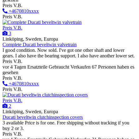
Preis V.B.
+4670810xxxx
Preis V.B.
Preis V.B.
3
Linköping, Sweden, Europa
Complete Ducati beveltwin valvetrain
I good condition. Now sold. I've got one other shaft and lower
gears. I also have the bearing support. I also have another lower set.
Preis V.B.
vor 4 Tagen
Ersatzteile
Gebraucht
Verkaufen
67 Personen haben es
gesehen
Preis V.B.
+4670810xxxx
Preis V.B.
Preis V.B.
2
Linköping, Sweden, Europa
Ducati beveltwin clutchinspection covers
3 available Price is for one. Free shipping without tracking if you
buy 2 or 3.
Preis V.B.