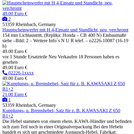
49.00 Euro €
2
53359 Rheinbach, Germany
Hauptscheinwerfer mit H 4-Einsatz und Standlicht, neu, verchromt
154 mm Lichtaustritt, (Replika: Honda – CB 400 N) Einbaumaße
siehe –Bild: 2 – Weitere Info´s N U R telef. – o2226-10087 (16-19
h)
49.00 Euro €
vor 1 Stunde
Ersatzteile
Neu
Verkaufen
18 Personen haben es
gesehen
49.00 Euro €
02226-1xxxx
49.00 Euro €
21.00 Euro €
1
53359 Rheinbach, Germany
Kupplungs- u. Bremshebel- Satz für z. B. KAWASAKI Z 650
B1+2
Die Hebel stammen von einem ehem. KAWA-Händler und befinden
sich zum Teil noch in einer Originalverpackung Bei den Hebeln
handelt es sich um geschmiedete Austausch-Hebel, Fabrikat: