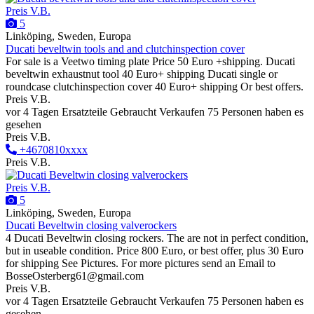
Preis V.B.
5
Linköping, Sweden, Europa
Ducati beveltwin tools and and clutchinspection cover
For sale is a Veetwo timing plate Price 50 Euro +shipping. Ducati
beveltwin exhaustnut tool 40 Euro+ shipping Ducati single or
roundcase clutchinspection cover 40 Euro+ shipping Or best offers.
Preis V.B.
vor 4 Tagen
Ersatzteile
Gebraucht
Verkaufen
75 Personen haben es
gesehen
Preis V.B.
+4670810xxxx
Preis V.B.
Preis V.B.
5
Linköping, Sweden, Europa
Ducati Beveltwin closing valverockers
4 Ducati Beveltwin closing rockers. The are not in perfect condition,
but in useable condition. Price 800 Euro, or best offer, plus 30 Euro
for shipping See Pictures. For more pictures send an Email to
BosseOsterberg61@gmail.com
Preis V.B.
vor 4 Tagen
Ersatzteile
Gebraucht
Verkaufen
75 Personen haben es
gesehen