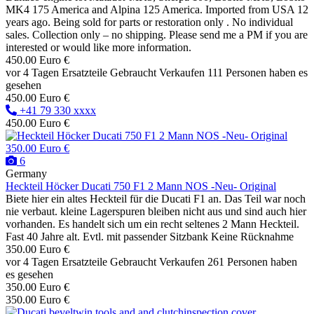
MK4 175 America and Alpina 125 America. Imported from USA 12
years ago. Being sold for parts or restoration only . No individual
sales. Collection only – no shipping. Please send me a PM if you are
interested or would like more information.
450.00 Euro €
vor 4 Tagen
Ersatzteile
Gebraucht
Verkaufen
111 Personen haben es
gesehen
450.00 Euro €
+41 79 330 xxxx
450.00 Euro €
350.00 Euro €
6
Germany
Heckteil Höcker Ducati 750 F1 2 Mann NOS -Neu- Original
Biete hier ein altes Heckteil für die Ducati F1 an. Das Teil war noch
nie verbaut. kleine Lagerspuren bleiben nicht aus und sind auch hier
vorhanden. Es handelt sich um ein recht seltenes 2 Mann Heckteil.
Fast 40 Jahre alt. Evtl. mit passender Sitzbank Keine Rücknahme
350.00 Euro €
vor 4 Tagen
Ersatzteile
Gebraucht
Verkaufen
261 Personen haben
es gesehen
350.00 Euro €
350.00 Euro €