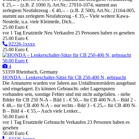
€ 25,-- – (z.B. Z 1000 J), Art.Nr.: 27010-1074, stammt aus
zerlegtem Neufahrzeug - € 40,-- – (z.B. Z 500), Art.Nr.: 21164-005,
stammt aus zerlegtem Neufahrzeug - € 35,-- Viele weitere Kawa-
Neuteile, u.a. viele Kleinteile, Dich...
25.00 Euro €
vor 1 Tag
Ersatzteile
Neu
Verkaufen
25 Personen haben es gesehen
25.00 Euro €
02226-1xxxx
25.00 Euro €
50.00 Euro €
4
53359 Rheinbach, Germany
HONDA – Lenkerschalter-Sätze für CB 250-400 N, gebraucht
Die Armaturen wurden vor Jahren aus Unfallmotorrädern ausgebaut
und eingelagert. Es können Gebraucht- oder Lagerspuren
vorhanden sein, sonstige Fehler sind mir nicht aufgefallen. - siehe
Bilder für CB 250 N-A – Bild 1 - € 50,-- für CB 400 N-A – Bild 2 -
€ 48,-- für CB 400 N-A – nur rechts - Bild 3 - € 25,-- für CB 400 N-
B – Bild 4 - € 55,-- Auch viele Lenker...
50.00 Euro €
vor 1 Tag
Ersatzteile
Gebraucht
Verkaufen
23 Personen haben es
gesehen
50.00 Euro €
02226-1xxxx