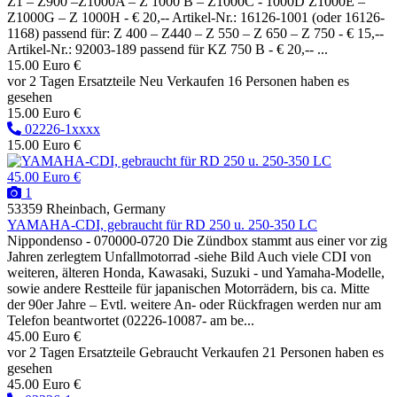
Z1 – Z900 –Z1000A – Z 1000 B – Z1000C - 1000D Z1000E –
Z1000G – Z 1000H - € 20,-- Artikel-Nr.: 16126-1001 (oder 16126-
1168) passend für: Z 400 – Z440 – Z 550 – Z 650 – Z 750 - € 15,--
Artikel-Nr.: 92003-189 passend für KZ 750 B - € 20,-- ...
15.00 Euro €
vor 2 Tagen
Ersatzteile
Neu
Verkaufen
16 Personen haben es
gesehen
15.00 Euro €
02226-1xxxx
15.00 Euro €
45.00 Euro €
1
53359 Rheinbach, Germany
YAMAHA-CDI, gebraucht für RD 250 u. 250-350 LC
Nippondenso - 070000-0720 Die Zündbox stammt aus einer vor zig
Jahren zerlegtem Unfallmotorrad -siehe Bild Auch viele CDI von
weiteren, älteren Honda, Kawasaki, Suzuki - und Yamaha-Modelle,
sowie andere Restteile für japanischen Motorrädern, bis ca. Mitte
der 90er Jahre – Evtl. weitere An- oder Rückfragen werden nur am
Telefon beantwortet (02226-10087- am be...
45.00 Euro €
vor 2 Tagen
Ersatzteile
Gebraucht
Verkaufen
21 Personen haben es
gesehen
45.00 Euro €